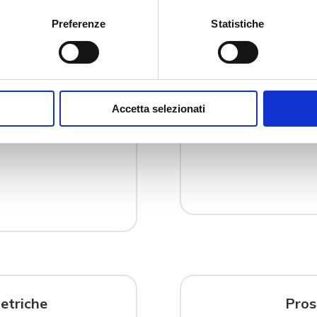
Preferenze
Statistiche
ità
Tabella 
di comparazione del
In questo PDF potete t
Accetta selezionati
rse tecniche:
scale di durezza unive
gio – lavorazioni
Rockwell, la scala Vicke
etriche
Pros