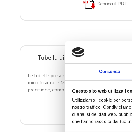
Scarica il PDF
Tabella di comparazione tra micr
Consenso
Le tabelle presentano un interessante confronto 
microfusione e MIM in relazione a diversi attribut
precisione, complessità geometrica, livello di detta
Questo sito web utilizza i c
Utilizziamo i cookie per perso
Scarica il PDF
nostro traffico. Condividiamo 
di analisi dei dati web, pubbl
che hanno raccolto dal tuo uti