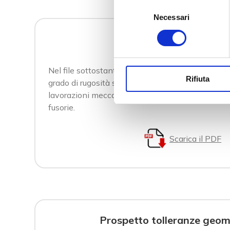
Selezione
Necessari
del
consenso
Tabella valori di rugos
Nel file sottostante potete trovare una tabella 
Rifiuta
grado di rugosità superficiale ottenuta dalle dive
lavorazioni meccaniche – lavorazioni di stampag
fusorie.
Scarica il PDF
Prospetto tolleranze geom