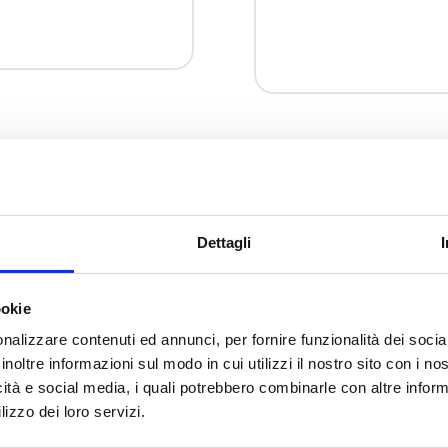
ofusione e MIM
Grafico di co
Dettagli
tra le tecniche di
Complessità geometrica
i tecnici, come
qui vi proponiamo un g
glio e molti altri.
microfusione, MIM e alt
ookie
nalizzare contenuti ed annunci, per fornire funzionalità dei socia
inoltre informazioni sul modo in cui utilizzi il nostro sito con i n
icità e social media, i quali potrebbero combinarle con altre inform
lizzo dei loro servizi.